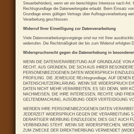
Steuerbehörden), wenn wir ein berechtigtes Interesse nach Art.
Rechtsgrundlage die Datenweitergabe erlaubt. Beim Einsatz vo
Grundlage eines gültigen Vertrags über Auftragsverarbeitung we
Verarbeitung geschlossen.
Widerruf Ihrer Einwilligung zur Datenverarbeitung
Viele Datenverarbeitungsvorgänge sind nur mit Ihrer ausdrücklich
widerrufen. Die Rechtmäßigkeit der bis zum Widerruf erfolgten D
Widerspruchsrecht gegen die Datenerhebung in besonderen
WENN DIE DATENVERARBEITUNG AUF GRUNDLAGE VON ART
RECHT, AUS GRÜNDEN, DIE SICH AUS IHRER BESONDER
PERSONENBEZOGENEN DATEN WIDERSPRUCH EINZULEGEN
PROFILING. DIE JEWEILIGE REchtsgrundlage, AUF DENE
DATENSCHUTZERKLÄRUNG. WENN SIE WIDERSPRUCH E
DATEN NICHT MEHR VERARBEITEN, ES SEI DENN, WIR
NACHWEISEN, DIE IHRE INTERESSEN, RECHTE UND FRE
GELTENDMACHUNG, AUSÜBUNG ODER VERTEIDIGUNG VON
WERDEN IHRE PERSONENBEZOGENEN DATEN VERARBEITE
JEDERZEIT WIDERSPRUCH GEGEN DIE VERARBEITUNG 
DERARTIGER WERBUNG EINZULEGEN; DIES GILT AUCH F
VERBINDUNG STEHT. WENN SIE WIDERSPRECHEN, WER
ZUM ZWECKE DER DIREKTWERBUNG VERWENDET (WIDERS