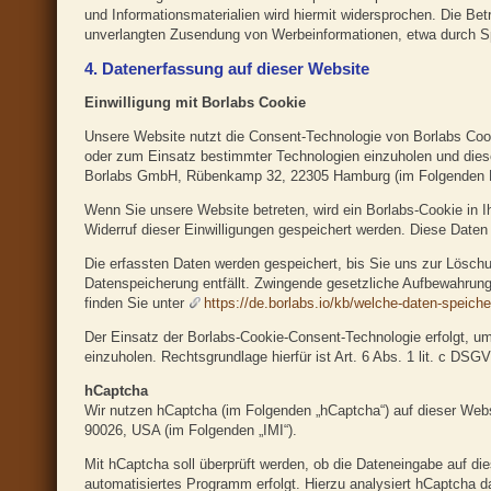
und Informationsmaterialien wird hiermit widersprochen. Die Betr
unverlangten Zusendung von Werbeinformationen, etwa durch S
4. Datenerfassung auf dieser Website
Einwilligung mit Borlabs Cookie
Unsere Website nutzt die Consent-Technologie von Borlabs Cook
oder zum Einsatz bestimmter Technologien einzuholen und diese
Borlabs GmbH, Rübenkamp 32, 22305 Hamburg (im Folgenden B
Wenn Sie unsere Website betreten, wird ein Borlabs-Cookie in Ih
Widerruf dieser Einwilligungen gespeichert werden. Diese Daten
Die erfassten Daten werden gespeichert, bis Sie uns zur Löschu
Datenspeicherung entfällt. Zwingende gesetzliche Aufbewahrungs
finden Sie unter
https://de.borlabs.io/kb/welche-daten-speiche
Der Einsatz der Borlabs-Cookie-Consent-Technologie erfolgt, um
einzuholen. Rechtsgrundlage hierfür ist Art. 6 Abs. 1 lit. c DSG
hCaptcha
Wir nutzen hCaptcha (im Folgenden „hCaptcha“) auf dieser Websit
90026, USA (im Folgenden „IMI“).
Mit hCaptcha soll überprüft werden, ob die Dateneingabe auf di
automatisiertes Programm erfolgt. Hierzu analysiert hCaptcha