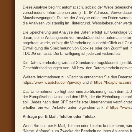
Diese Analyse beginnt automatisch, sobald der Websitebesucher
verschiedene Informationen aus (z. B. IP-Adresse, Verweildaue
Mausbewegungen). Die bei der Analyse erfassten Daten werden a
die Analysen vollständig im Hintergrund. Websitebesucher werde
Die Speicherung und Analyse der Daten erfolgt auf Grundlage von
daran, seine Webangebote vor missbräuchlicher automatisierte
abgefragt wurde, erfolgt die Verarbeitung ausschließlich auf G
Einwilligung die Speicherung von Cookies oder den Zugriff auf I
TDDDG umfasst. Die Einwilligung ist jederzeit widerrufbar.
Die Datenverarbeitung wird auf Standardvertragsklauseln gestüt
Geschäftsbedingungen von IMI bzw. den Datenverarbeitungsvert
Weitere Informationen zu hCaptcha entnehmen Sie den Datens
https://www.hcaptcha.com/privacy
und
https://hcaptcha.com/
Das Unternehmen verfügt über eine Zertifizierung nach dem „
der Europäischen Union und den USA, der die Einhaltung europ
soll. Jedes nach dem DPF zertifizierte Unternehmen verpflichte
erhalten Sie vom Anbieter unter folgendem Link:
https://www.
Anfrage per E-Mail, Telefon oder Telefax
Wenn Sie uns per E-Mail, Telefon oder Telefax kontaktieren, wi
(Name, Anfrage) zum Zwecke der Bearbeitung Ihres Anliegens bei